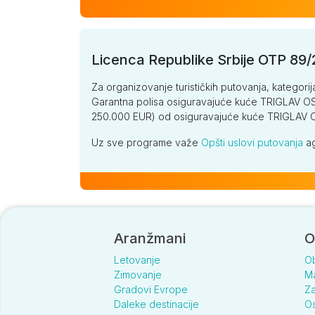
Licenca Republike Srbije OTP 89
Za organizovanje turističkih putovanja, kategorij
Garantna polisa osiguravajuće kuće TRIGLAV OSI
250.000 EUR) od osiguravajuće kuće TRIGLA
Uz sve programe važe
Opšti uslovi putovanja
ag
Aranžmani
O
Letovanje
O
Zimovanje
Ma
Gradovi Evrope
Za
Daleke destinacije
Os