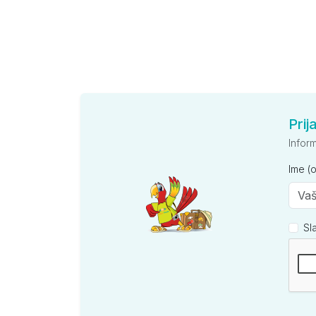
Prij
Infor
Ime (
Sl
Kompan