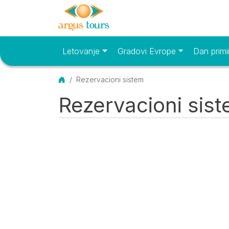
Letovanje
Gradovi Evrope
Dan primi
Osnovni meni
Početna
Rezervacioni sistem
Rezervacioni sis