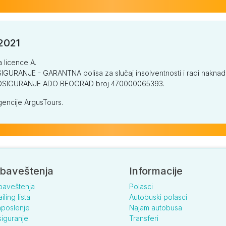
/2021
a licence A.
GURANJE - GARANTNA polisa za slučaj insolventnosti i radi naknade š
V OSIGURANJE ADO BEOGRAD broj 470000065393.
encije ArgusTours.
baveštenja
Informacije
baveštenja
Polasci
iling lista
Autobuski polasci
poslenje
Najam autobusa
iguranje
Transferi