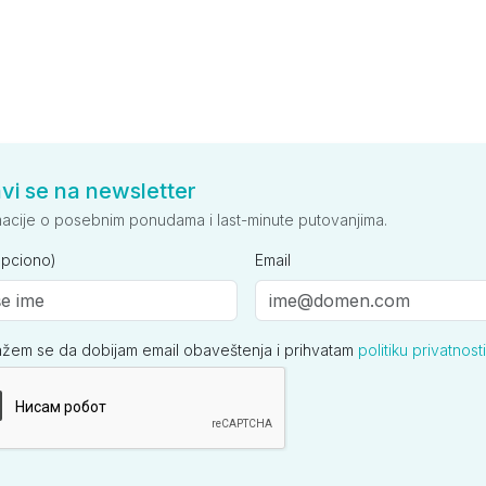
avi se na newsletter
macije o posebnim ponudama i last-minute putovanjima.
opciono)
Email
ažem se da dobijam email obaveštenja i prihvatam
politiku privatnosti
ija