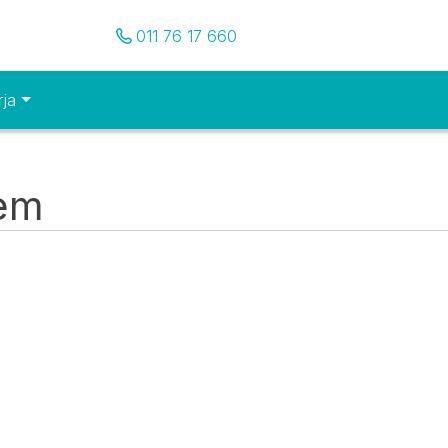
Pozovite nas
011 76 17 660
rja
tem