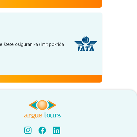
tete osiguranika (limit pokrića