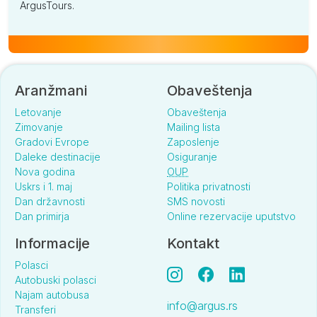
ArgusTours.
Aranžmani
Obaveštenja
Letovanje
Obaveštenja
Zimovanje
Mailing lista
Gradovi Evrope
Zaposlenje
Daleke destinacije
Osiguranje
Nova godina
OUP
Uskrs i 1. maj
Politika privatnosti
Dan državnosti
SMS novosti
Dan primirja
Online rezervacije uputstvo
Informacije
Kontakt
Polasci
Autobuski polasci
Najam autobusa
info@argus.rs
Transferi