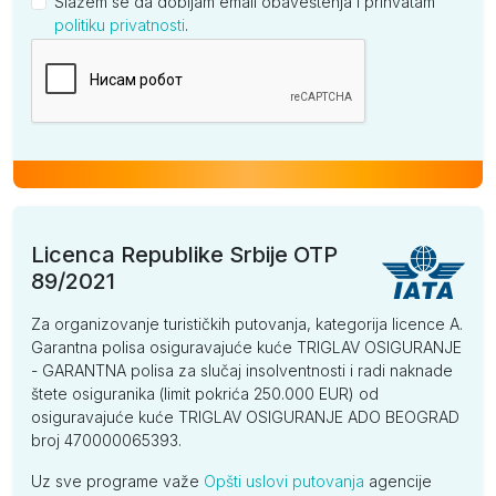
Slažem se da dobijam email obaveštenja i prihvatam
politiku privatnosti
.
Kompanija
Licenca Republike Srbije OTP
89/2021
Za organizovanje turističkih putovanja, kategorija licence A.
Garantna polisa osiguravajuće kuće TRIGLAV OSIGURANJE
- GARANTNA polisa za slučaj insolventnosti i radi naknade
štete osiguranika (limit pokrića 250.000 EUR) od
osiguravajuće kuće TRIGLAV OSIGURANJE ADO BEOGRAD
broj 470000065393.
Uz sve programe važe
Opšti uslovi putovanja
agencije