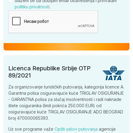
Slažem se da dobijam email obaveštenja i prihvatam
politiku privatnosti
.
Kompanija
Licenca Republike Srbije OTP
89/2021
Za organizovanje turističkih putovanja, kategorija licence A.
Garantna polisa osiguravajuće kuće TRIGLAV OSIGURANJE
- GARANTNA polisa za slučaj insolventnosti i radi naknade
štete osiguranika (limit pokrića 250.000 EUR) od
osiguravajuće kuće TRIGLAV OSIGURANJE ADO BEOGRAD
broj 470000065393.
Uz sve programe važe
Opšti uslovi putovanja
agencije