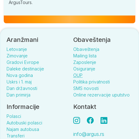
ArgusTours.
Aranžmani
Obaveštenja
Letovanje
Obaveštenja
Zimovanje
Mailing lista
Gradovi Evrope
Zaposlenje
Daleke destinacije
Osiguranje
Nova godina
OUP
Uskrs i 1. maj
Politika privatnosti
Dan državnosti
SMS novosti
Dan primirja
Online rezervacije uputstvo
Informacije
Kontakt
Polasci
Autobuski polasci
Najam autobusa
info@argus.rs
Transferi