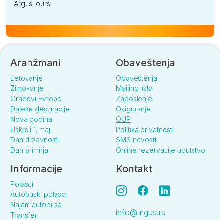
ArgusTours.
Aranžmani
Obaveštenja
Letovanje
Obaveštenja
Zimovanje
Mailing lista
Gradovi Evrope
Zaposlenje
Daleke destinacije
Osiguranje
Nova godina
OUP
Uskrs i 1. maj
Politika privatnosti
Dan državnosti
SMS novosti
Dan primirja
Online rezervacije uputstvo
Informacije
Kontakt
Polasci
Autobuski polasci
Najam autobusa
info@argus.rs
Transferi