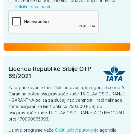
Slažem se da dobijam email obaveštenja i prihvatam
politiku privatnosti
.
Kompanija
Licenca Republike Srbije OTP
89/2021
Za organizovanje turističkih putovanja, kategorija licence A.
Garantna polisa osiguravajuće kuće TRIGLAV OSIGURANJE
- GARANTNA polisa za slučaj insolventnosti i radi naknade
štete osiguranika (limit pokrića 250.000 EUR) od
osiguravajuće kuće TRIGLAV OSIGURANJE ADO BEOGRAD
broj 470000065393.
Uz sve programe važe
Opšti uslovi putovanja
agencije