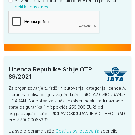
Slažem se da dobijam email obaveštenja i prihvatam
politiku privatnosti
.
Kompanija
Licenca Republike Srbije OTP
89/2021
Za organizovanje turističkih putovanja, kategorija licence A.
Garantna polisa osiguravajuće kuće TRIGLAV OSIGURANJE
- GARANTNA polisa za slučaj insolventnosti i radi naknade
štete osiguranika (limit pokrića 250.000 EUR) od
osiguravajuće kuće TRIGLAV OSIGURANJE ADO BEOGRAD
broj 470000065393.
Uz sve programe važe
Opšti uslovi putovanja
agencije