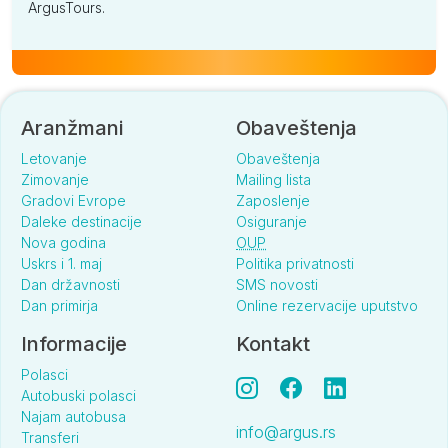
ArgusTours.
Aranžmani
Obaveštenja
Letovanje
Obaveštenja
Zimovanje
Mailing lista
Gradovi Evrope
Zaposlenje
Daleke destinacije
Osiguranje
Nova godina
OUP
Uskrs i 1. maj
Politika privatnosti
Dan državnosti
SMS novosti
Dan primirja
Online rezervacije uputstvo
Informacije
Kontakt
Polasci
Autobuski polasci
Najam autobusa
info@argus.rs
Transferi