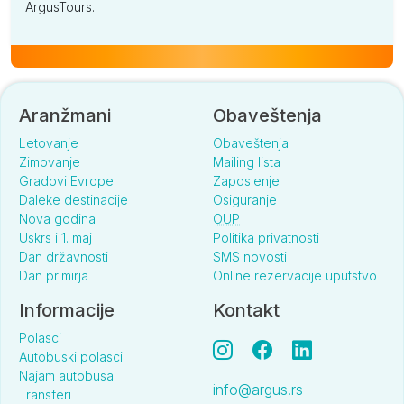
ArgusTours.
Aranžmani
Obaveštenja
Letovanje
Obaveštenja
Zimovanje
Mailing lista
Gradovi Evrope
Zaposlenje
Daleke destinacije
Osiguranje
Nova godina
OUP
Uskrs i 1. maj
Politika privatnosti
Dan državnosti
SMS novosti
Dan primirja
Online rezervacije uputstvo
Informacije
Kontakt
Polasci
Autobuski polasci
Najam autobusa
info@argus.rs
Transferi