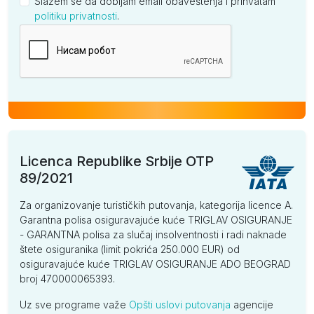
Slažem se da dobijam email obaveštenja i prihvatam
politiku privatnosti
.
Kompanija
Licenca Republike Srbije OTP
89/2021
Za organizovanje turističkih putovanja, kategorija licence A.
Garantna polisa osiguravajuće kuće TRIGLAV OSIGURANJE
- GARANTNA polisa za slučaj insolventnosti i radi naknade
štete osiguranika (limit pokrića 250.000 EUR) od
osiguravajuće kuće TRIGLAV OSIGURANJE ADO BEOGRAD
broj 470000065393.
Uz sve programe važe
Opšti uslovi putovanja
agencije