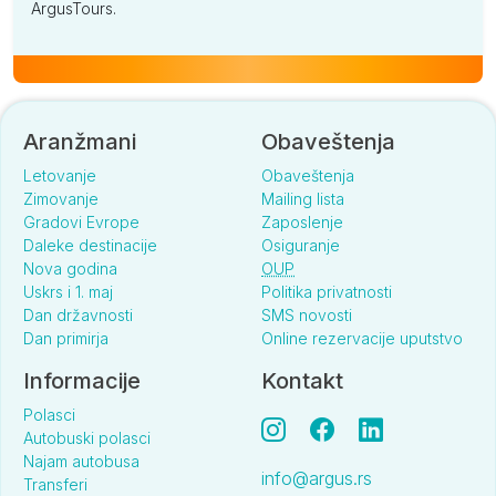
ArgusTours.
Aranžmani
Obaveštenja
Letovanje
Obaveštenja
Zimovanje
Mailing lista
Gradovi Evrope
Zaposlenje
Daleke destinacije
Osiguranje
Nova godina
OUP
Uskrs i 1. maj
Politika privatnosti
Dan državnosti
SMS novosti
Dan primirja
Online rezervacije uputstvo
Informacije
Kontakt
Polasci
Autobuski polasci
Najam autobusa
info@argus.rs
Transferi