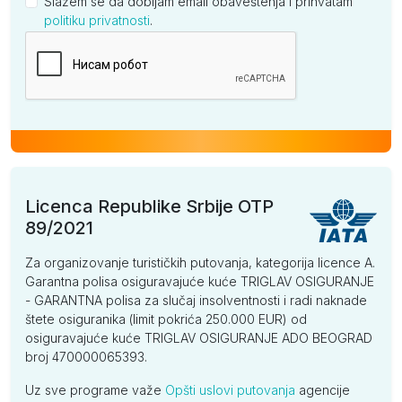
Slažem se da dobijam email obaveštenja i prihvatam
politiku privatnosti
.
Kompanija
Licenca Republike Srbije OTP
89/2021
Za organizovanje turističkih putovanja, kategorija licence A.
Garantna polisa osiguravajuće kuće TRIGLAV OSIGURANJE
- GARANTNA polisa za slučaj insolventnosti i radi naknade
štete osiguranika (limit pokrića 250.000 EUR) od
osiguravajuće kuće TRIGLAV OSIGURANJE ADO BEOGRAD
broj 470000065393.
Uz sve programe važe
Opšti uslovi putovanja
agencije