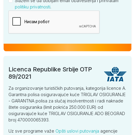
Slažem se da dobijam email obaveštenja i prihvatam
politiku privatnosti
.
Kompanija
Licenca Republike Srbije OTP
89/2021
Za organizovanje turističkih putovanja, kategorija licence A.
Garantna polisa osiguravajuće kuće TRIGLAV OSIGURANJE
- GARANTNA polisa za slučaj insolventnosti i radi naknade
štete osiguranika (limit pokrića 250.000 EUR) od
osiguravajuće kuće TRIGLAV OSIGURANJE ADO BEOGRAD
broj 470000065393.
Uz sve programe važe
Opšti uslovi putovanja
agencije