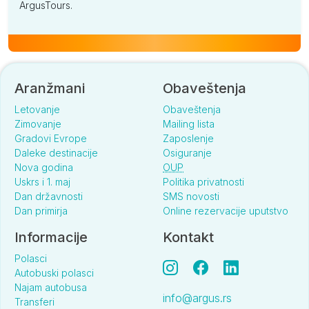
ArgusTours.
Aranžmani
Obaveštenja
Letovanje
Obaveštenja
Zimovanje
Mailing lista
Gradovi Evrope
Zaposlenje
Daleke destinacije
Osiguranje
Nova godina
OUP
Uskrs i 1. maj
Politika privatnosti
Dan državnosti
SMS novosti
Dan primirja
Online rezervacije uputstvo
Informacije
Kontakt
Polasci
Autobuski polasci
Najam autobusa
info@argus.rs
Transferi