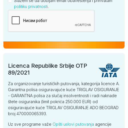
Slažem se da dobijam email obaveštenja i prihvatam
politiku privatnosti
.
Kompanija
Licenca Republike Srbije OTP
89/2021
Za organizovanje turističkih putovanja, kategorija licence A.
Garantna polisa osiguravajuće kuće TRIGLAV OSIGURANJE
- GARANTNA polisa za slučaj insolventnosti i radi naknade
štete osiguranika (limit pokrića 250.000 EUR) od
osiguravajuće kuće TRIGLAV OSIGURANJE ADO BEOGRAD
broj 470000065393.
Uz sve programe važe
Opšti uslovi putovanja
agencije