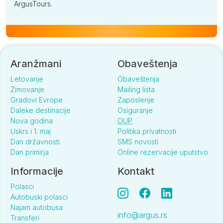
ArgusTours.
Aranžmani
Obaveštenja
Letovanje
Obaveštenja
Zimovanje
Mailing lista
Gradovi Evrope
Zaposlenje
Daleke destinacije
Osiguranje
Nova godina
OUP
Uskrs i 1. maj
Politika privatnosti
Dan državnosti
SMS novosti
Dan primirja
Online rezervacije uputstvo
Informacije
Kontakt
Polasci
Autobuski polasci
Najam autobusa
info@argus.rs
Transferi