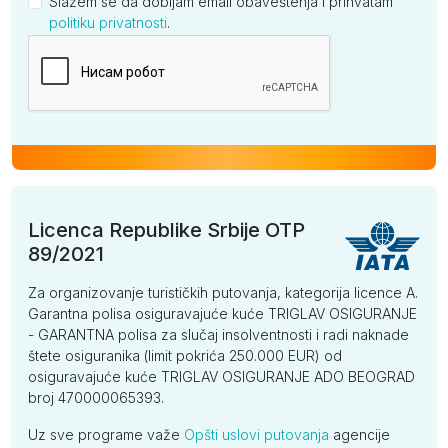
Slažem se da dobijam email obaveštenja i prihvatam
politiku privatnosti
.
Kompanija
Licenca Republike Srbije OTP
89/2021
Za organizovanje turističkih putovanja, kategorija licence A.
Garantna polisa osiguravajuće kuće TRIGLAV OSIGURANJE
- GARANTNA polisa za slučaj insolventnosti i radi naknade
štete osiguranika (limit pokrića 250.000 EUR) od
osiguravajuće kuće TRIGLAV OSIGURANJE ADO BEOGRAD
broj 470000065393.
Uz sve programe važe
Opšti uslovi putovanja
agencije