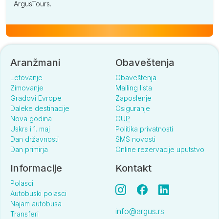
ArgusTours.
Aranžmani
Obaveštenja
Letovanje
Obaveštenja
Zimovanje
Mailing lista
Gradovi Evrope
Zaposlenje
Daleke destinacije
Osiguranje
Nova godina
OUP
Uskrs i 1. maj
Politika privatnosti
Dan državnosti
SMS novosti
Dan primirja
Online rezervacije uputstvo
Informacije
Kontakt
Polasci
Autobuski polasci
Najam autobusa
info@argus.rs
Transferi