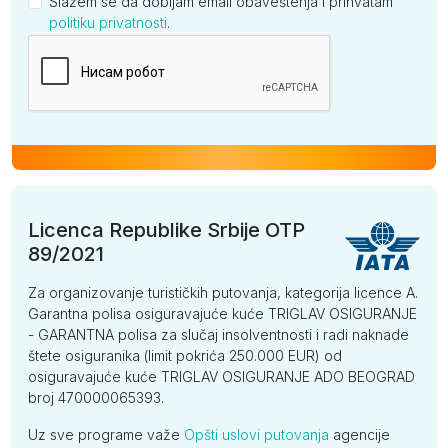
Slažem se da dobijam email obaveštenja i prihvatam
politiku privatnosti
.
Kompanija
Licenca Republike Srbije OTP
89/2021
Za organizovanje turističkih putovanja, kategorija licence A.
Garantna polisa osiguravajuće kuće TRIGLAV OSIGURANJE
- GARANTNA polisa za slučaj insolventnosti i radi naknade
štete osiguranika (limit pokrića 250.000 EUR) od
osiguravajuće kuće TRIGLAV OSIGURANJE ADO BEOGRAD
broj 470000065393.
Uz sve programe važe
Opšti uslovi putovanja
agencije