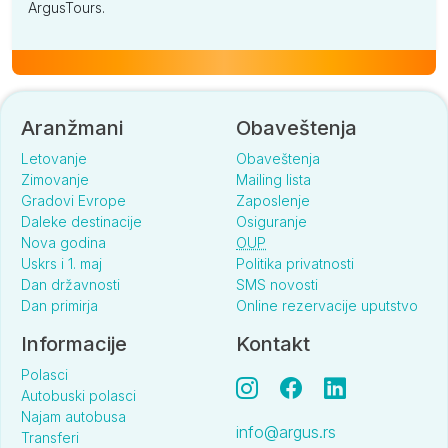
ArgusTours.
Aranžmani
Obaveštenja
Letovanje
Obaveštenja
Zimovanje
Mailing lista
Gradovi Evrope
Zaposlenje
Daleke destinacije
Osiguranje
Nova godina
OUP
Uskrs i 1. maj
Politika privatnosti
Dan državnosti
SMS novosti
Dan primirja
Online rezervacije uputstvo
Informacije
Kontakt
Polasci
Autobuski polasci
Najam autobusa
info@argus.rs
Transferi