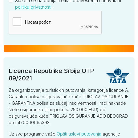
Slažem se da dobijam email obaveštenja i prihvatam
politiku privatnosti
.
Kompanija
Licenca Republike Srbije OTP
89/2021
Za organizovanje turističkih putovanja, kategorija licence A.
Garantna polisa osiguravajuće kuće TRIGLAV OSIGURANJE
- GARANTNA polisa za slučaj insolventnosti i radi naknade
štete osiguranika (limit pokrića 250.000 EUR) od
osiguravajuće kuće TRIGLAV OSIGURANJE ADO BEOGRAD
broj 470000065393.
Uz sve programe važe
Opšti uslovi putovanja
agencije