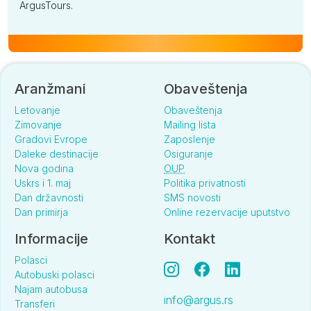
ArgusTours.
Aranžmani
Obaveštenja
Letovanje
Obaveštenja
Zimovanje
Mailing lista
Gradovi Evrope
Zaposlenje
Daleke destinacije
Osiguranje
Nova godina
OUP
Uskrs i 1. maj
Politika privatnosti
Dan državnosti
SMS novosti
Dan primirja
Online rezervacije uputstvo
Informacije
Kontakt
Polasci
Autobuski polasci
Najam autobusa
info@argus.rs
Transferi