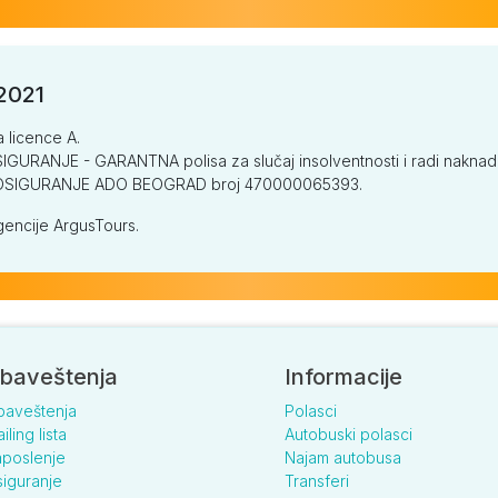
/2021
a licence A.
GURANJE - GARANTNA polisa za slučaj insolventnosti i radi naknade š
V OSIGURANJE ADO BEOGRAD broj 470000065393.
encije ArgusTours.
baveštenja
Informacije
baveštenja
Polasci
iling lista
Autobuski polasci
poslenje
Najam autobusa
iguranje
Transferi