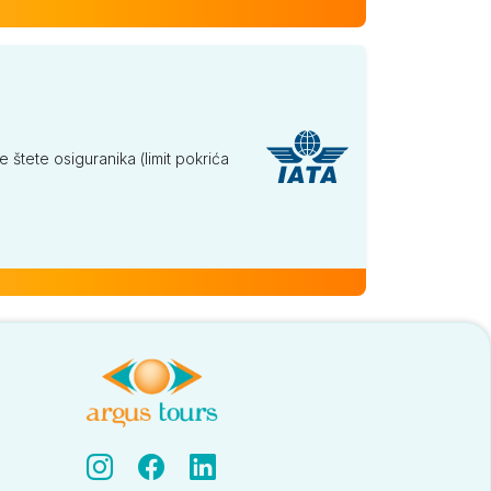
tete osiguranika (limit pokrića