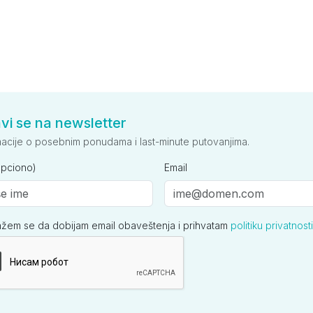
avi se na newsletter
macije o posebnim ponudama i last-minute putovanjima.
opciono)
Email
ažem se da dobijam email obaveštenja i prihvatam
politiku privatnosti
ija