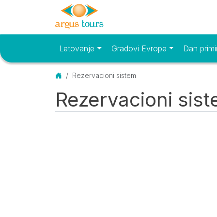
Letovanje
Gradovi Evrope
Dan primi
Osnovni meni
Početna
Rezervacioni sistem
Rezervacioni sis