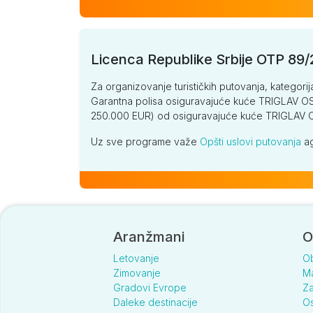
Licenca Republike Srbije OTP 89
Za organizovanje turističkih putovanja, kategorij
Garantna polisa osiguravajuće kuće TRIGLAV OSI
250.000 EUR) od osiguravajuće kuće TRIGLA
Uz sve programe važe
Opšti uslovi putovanja
ag
Aranžmani
O
Letovanje
O
Zimovanje
Ma
Gradovi Evrope
Za
Daleke destinacije
Os