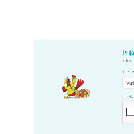
Prij
Infor
Ime (
Sl
Kompan