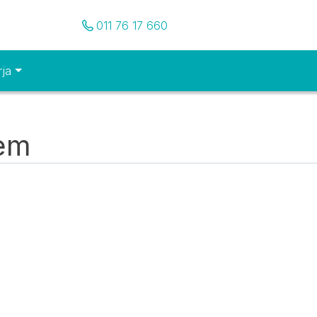
Pozovite nas
011 76 17 660
rja
tem