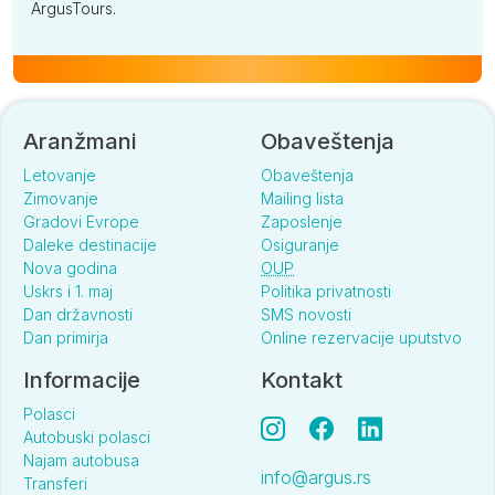
ArgusTours.
Aranžmani
Obaveštenja
Letovanje
Obaveštenja
Zimovanje
Mailing lista
Gradovi Evrope
Zaposlenje
Daleke destinacije
Osiguranje
Nova godina
OUP
Uskrs i 1. maj
Politika privatnosti
Dan državnosti
SMS novosti
Dan primirja
Online rezervacije uputstvo
Informacije
Kontakt
Polasci
Autobuski polasci
Najam autobusa
info@argus.rs
Transferi