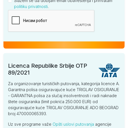
Slažem se da dobijam email obaveštenja i prihvatam
politiku privatnosti
.
Kompanija
Licenca Republike Srbije OTP
89/2021
Za organizovanje turističkih putovanja, kategorija licence A.
Garantna polisa osiguravajuće kuće TRIGLAV OSIGURANJE
- GARANTNA polisa za slučaj insolventnosti i radi naknade
štete osiguranika (limit pokrića 250.000 EUR) od
osiguravajuće kuće TRIGLAV OSIGURANJE ADO BEOGRAD
broj 470000065393.
Uz sve programe važe
Opšti uslovi putovanja
agencije