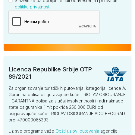
Slažem se da dobijam email obaveštenja i prihvatam
politiku privatnosti
.
Kompanija
Licenca Republike Srbije OTP
89/2021
Za organizovanje turističkih putovanja, kategorija licence A.
Garantna polisa osiguravajuće kuće TRIGLAV OSIGURANJE
- GARANTNA polisa za slučaj insolventnosti i radi naknade
štete osiguranika (limit pokrića 250.000 EUR) od
osiguravajuće kuće TRIGLAV OSIGURANJE ADO BEOGRAD
broj 470000065393.
Uz sve programe važe
Opšti uslovi putovanja
agencije