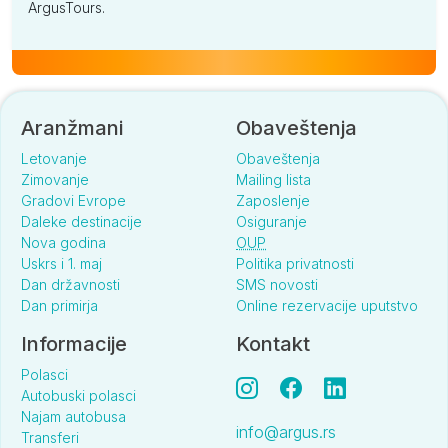
ArgusTours.
Aranžmani
Obaveštenja
Letovanje
Obaveštenja
Zimovanje
Mailing lista
Gradovi Evrope
Zaposlenje
Daleke destinacije
Osiguranje
Nova godina
OUP
Uskrs i 1. maj
Politika privatnosti
Dan državnosti
SMS novosti
Dan primirja
Online rezervacije uputstvo
Informacije
Kontakt
Polasci
Autobuski polasci
Najam autobusa
info@argus.rs
Transferi