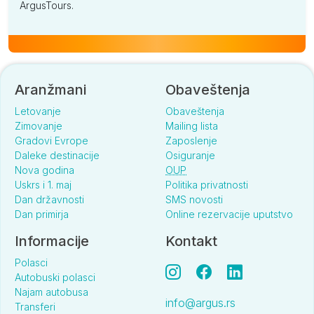
ArgusTours.
Aranžmani
Obaveštenja
Letovanje
Obaveštenja
Zimovanje
Mailing lista
Gradovi Evrope
Zaposlenje
Daleke destinacije
Osiguranje
Nova godina
OUP
Uskrs i 1. maj
Politika privatnosti
Dan državnosti
SMS novosti
Dan primirja
Online rezervacije uputstvo
Informacije
Kontakt
Polasci
Autobuski polasci
Najam autobusa
info@argus.rs
Transferi