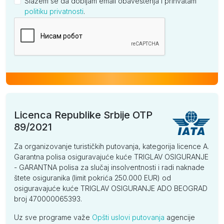
Slažem se da dobijam email obaveštenja i prihvatam
politiku privatnosti
.
Kompanija
Licenca Republike Srbije OTP
89/2021
Za organizovanje turističkih putovanja, kategorija licence A.
Garantna polisa osiguravajuće kuće TRIGLAV OSIGURANJE
- GARANTNA polisa za slučaj insolventnosti i radi naknade
štete osiguranika (limit pokrića 250.000 EUR) od
osiguravajuće kuće TRIGLAV OSIGURANJE ADO BEOGRAD
broj 470000065393.
Uz sve programe važe
Opšti uslovi putovanja
agencije