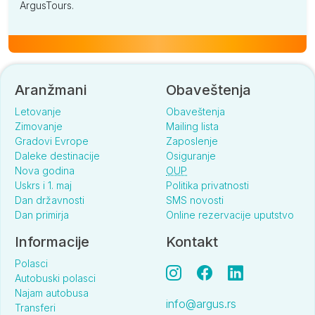
ArgusTours.
Aranžmani
Obaveštenja
Letovanje
Obaveštenja
Zimovanje
Mailing lista
Gradovi Evrope
Zaposlenje
Daleke destinacije
Osiguranje
Nova godina
OUP
Uskrs i 1. maj
Politika privatnosti
Dan državnosti
SMS novosti
Dan primirja
Online rezervacije uputstvo
Informacije
Kontakt
Polasci
Autobuski polasci
Najam autobusa
info@argus.rs
Transferi