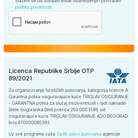
Slažem se da dobijam email obaveštenja i prihvatam
politiku privatnosti
.
Kompanija
Licenca Republike Srbije OTP
89/2021
Za organizovanje turističkih putovanja, kategorija licence A.
Garantna polisa osiguravajuće kuće TRIGLAV OSIGURANJE
- GARANTNA polisa za slučaj insolventnosti i radi naknade
štete osiguranika (limit pokrića 250.000 EUR) od
osiguravajuće kuće TRIGLAV OSIGURANJE ADO BEOGRAD
broj 470000065393.
Uz sve programe važe
Opšti uslovi putovanja
agencije