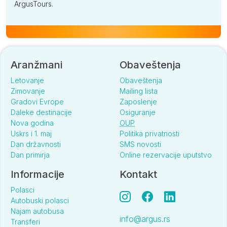
ArgusTours.
Aranžmani
Obaveštenja
Letovanje
Obaveštenja
Zimovanje
Mailing lista
Gradovi Evrope
Zaposlenje
Daleke destinacije
Osiguranje
Nova godina
OUP
Uskrs i 1. maj
Politika privatnosti
Dan državnosti
SMS novosti
Dan primirja
Online rezervacije uputstvo
Informacije
Kontakt
Polasci
Autobuski polasci
Najam autobusa
info@argus.rs
Transferi