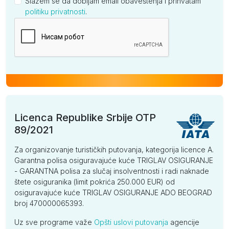
Slažem se da dobijam email obaveštenja i prihvatam
politiku privatnosti
.
Kompanija
Licenca Republike Srbije OTP
89/2021
Za organizovanje turističkih putovanja, kategorija licence A.
Garantna polisa osiguravajuće kuće TRIGLAV OSIGURANJE
- GARANTNA polisa za slučaj insolventnosti i radi naknade
štete osiguranika (limit pokrića 250.000 EUR) od
osiguravajuće kuće TRIGLAV OSIGURANJE ADO BEOGRAD
broj 470000065393.
Uz sve programe važe
Opšti uslovi putovanja
agencije