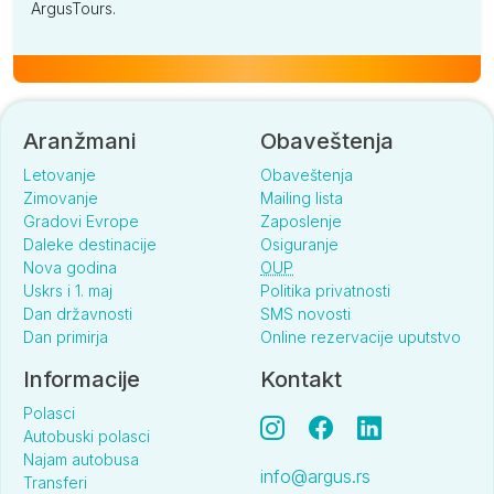
ArgusTours.
Aranžmani
Obaveštenja
Letovanje
Obaveštenja
Zimovanje
Mailing lista
Gradovi Evrope
Zaposlenje
Daleke destinacije
Osiguranje
Nova godina
OUP
Uskrs i 1. maj
Politika privatnosti
Dan državnosti
SMS novosti
Dan primirja
Online rezervacije uputstvo
Informacije
Kontakt
Polasci
Autobuski polasci
Najam autobusa
info@argus.rs
Transferi