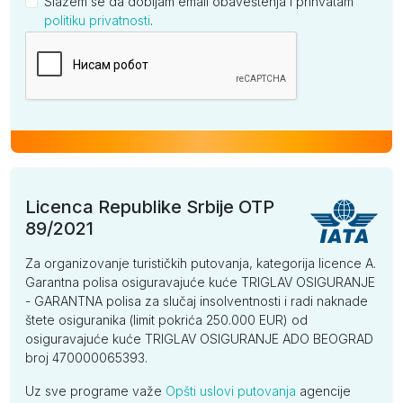
Slažem se da dobijam email obaveštenja i prihvatam
politiku privatnosti
.
Kompanija
Licenca Republike Srbije OTP
89/2021
Za organizovanje turističkih putovanja, kategorija licence A.
Garantna polisa osiguravajuće kuće TRIGLAV OSIGURANJE
- GARANTNA polisa za slučaj insolventnosti i radi naknade
štete osiguranika (limit pokrića 250.000 EUR) od
osiguravajuće kuće TRIGLAV OSIGURANJE ADO BEOGRAD
broj 470000065393.
Uz sve programe važe
Opšti uslovi putovanja
agencije