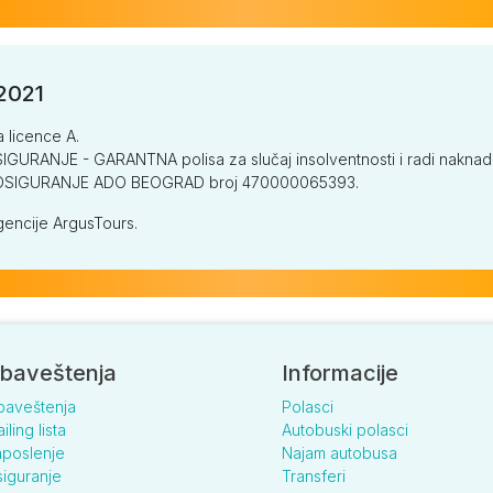
/2021
a licence A.
GURANJE - GARANTNA polisa za slučaj insolventnosti i radi naknade š
V OSIGURANJE ADO BEOGRAD broj 470000065393.
encije ArgusTours.
baveštenja
Informacije
baveštenja
Polasci
iling lista
Autobuski polasci
poslenje
Najam autobusa
iguranje
Transferi