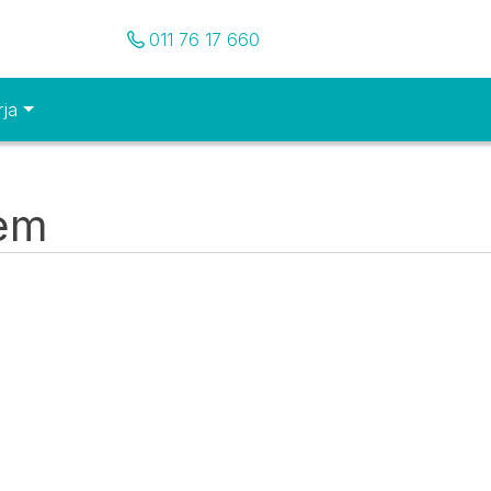
Pozovite nas
011 76 17 660
rja
tem