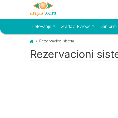
Letovanje
Gradovi Evrope
Dan primi
Osnovni meni
Početna
Rezervacioni sistem
Rezervacioni sis