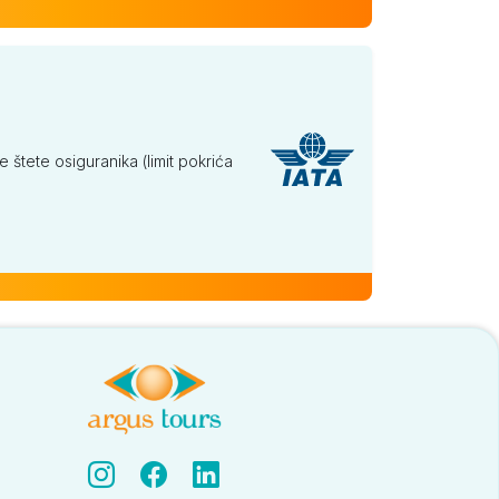
tete osiguranika (limit pokrića