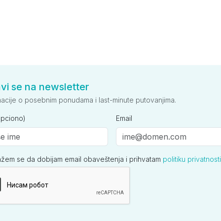
avi se na newsletter
macije o posebnim ponudama i last-minute putovanjima.
opciono)
Email
ažem se da dobijam email obaveštenja i prihvatam
politiku privatnosti
ija