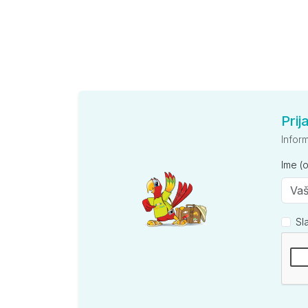
Prij
Infor
Ime (
Sl
Kompan