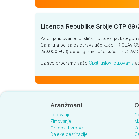
Licenca Republike Srbije OTP 89
Za organizovanje turističkih putovanja, kategorij
Garantna polisa osiguravajuće kuće TRIGLAV OSI
250.000 EUR) od osiguravajuće kuće TRIGLA
Uz sve programe važe
Opšti uslovi putovanja
ag
Aranžmani
O
Letovanje
O
Zimovanje
Ma
Gradovi Evrope
Za
Daleke destinacije
Os