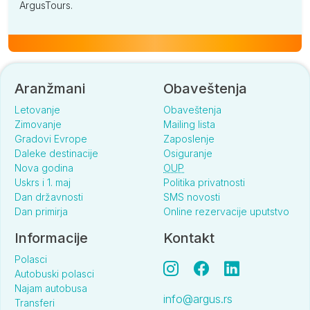
ArgusTours.
Aranžmani
Obaveštenja
Letovanje
Obaveštenja
Zimovanje
Mailing lista
Gradovi Evrope
Zaposlenje
Daleke destinacije
Osiguranje
Nova godina
OUP
Uskrs i 1. maj
Politika privatnosti
Dan državnosti
SMS novosti
Dan primirja
Online rezervacije uputstvo
Informacije
Kontakt
Polasci
Autobuski polasci
Najam autobusa
info@argus.rs
Transferi