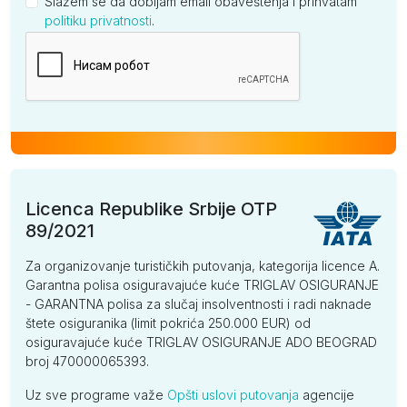
Slažem se da dobijam email obaveštenja i prihvatam
politiku privatnosti
.
Kompanija
Licenca Republike Srbije OTP
89/2021
Za organizovanje turističkih putovanja, kategorija licence A.
Garantna polisa osiguravajuće kuće TRIGLAV OSIGURANJE
- GARANTNA polisa za slučaj insolventnosti i radi naknade
štete osiguranika (limit pokrića 250.000 EUR) od
osiguravajuće kuće TRIGLAV OSIGURANJE ADO BEOGRAD
broj 470000065393.
Uz sve programe važe
Opšti uslovi putovanja
agencije