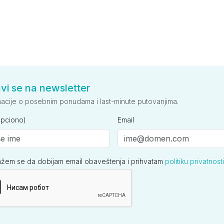
avi se na newsletter
macije o posebnim ponudama i last-minute putovanjima.
opciono)
Email
ažem se da dobijam email obaveštenja i prihvatam
politiku privatnosti
ija