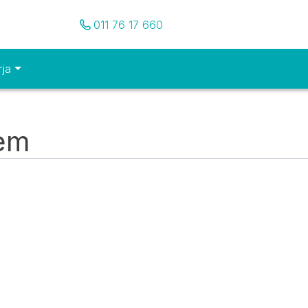
Pozovite nas
011 76 17 660
rja
tem