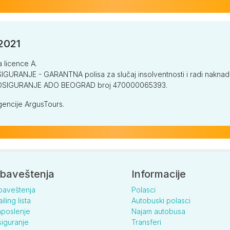
/2021
a licence A.
GURANJE - GARANTNA polisa za slučaj insolventnosti i radi naknade š
V OSIGURANJE ADO BEOGRAD broj 470000065393.
encije ArgusTours.
baveštenja
Informacije
baveštenja
Polasci
iling lista
Autobuski polasci
poslenje
Najam autobusa
iguranje
Transferi