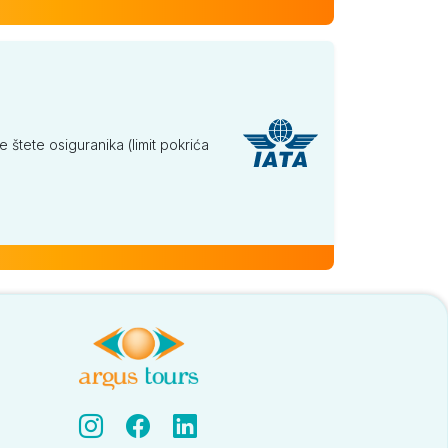
tete osiguranika (limit pokrića