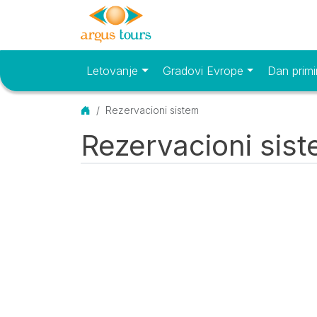
Letovanje
Gradovi Evrope
Dan primi
Osnovni meni
Početna
Rezervacioni sistem
Rezervacioni sis