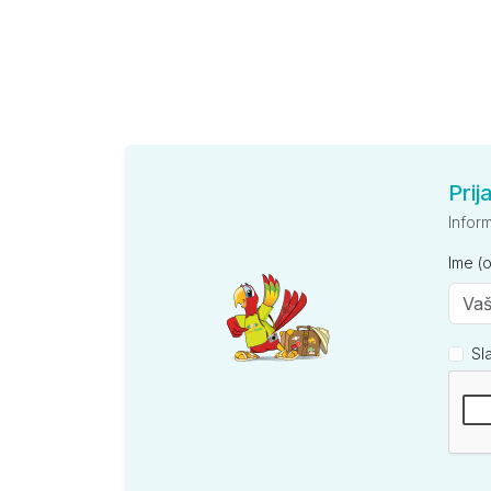
Prij
Infor
Ime (
Sl
Kompan