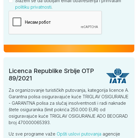
Slažem se da dobijam email obaveštenja i prihvatam
politiku privatnosti
.
Kompanija
Licenca Republike Srbije OTP
89/2021
Za organizovanje turističkih putovanja, kategorija licence A.
Garantna polisa osiguravajuće kuće TRIGLAV OSIGURANJE
- GARANTNA polisa za slučaj insolventnosti i radi naknade
štete osiguranika (limit pokrića 250.000 EUR) od
osiguravajuće kuće TRIGLAV OSIGURANJE ADO BEOGRAD
broj 470000065393.
Uz sve programe važe
Opšti uslovi putovanja
agencije