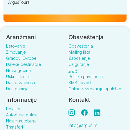
ArgusTours.
Aranžmani
Obaveštenja
Letovanje
Obaveštenja
Zimovanje
Mailing lista
Gradovi Evrope
Zaposlenje
Daleke destinacije
Osiguranje
Nova godina
OUP
Uskrs i 1. maj
Politika privatnosti
Dan državnosti
SMS novosti
Dan primirja
Online rezervacije uputstvo
Informacije
Kontakt
Polasci
Autobuski polasci
Najam autobusa
info@argus.rs
Transferi