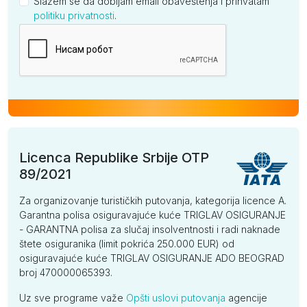
Slažem se da dobijam email obaveštenja i prihvatam
politiku privatnosti
.
Kompanija
Licenca Republike Srbije OTP
89/2021
Za organizovanje turističkih putovanja, kategorija licence A.
Garantna polisa osiguravajuće kuće TRIGLAV OSIGURANJE
- GARANTNA polisa za slučaj insolventnosti i radi naknade
štete osiguranika (limit pokrića 250.000 EUR) od
osiguravajuće kuće TRIGLAV OSIGURANJE ADO BEOGRAD
broj 470000065393.
Uz sve programe važe
Opšti uslovi putovanja
agencije