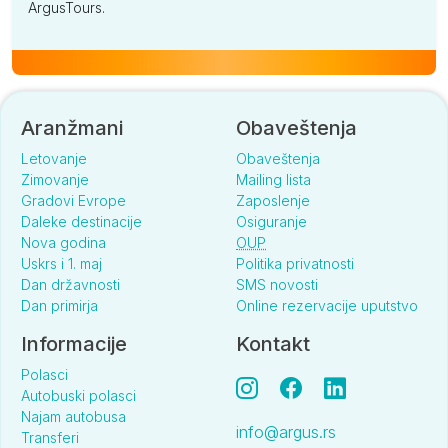
ArgusTours.
Aranžmani
Obaveštenja
Letovanje
Obaveštenja
Zimovanje
Mailing lista
Gradovi Evrope
Zaposlenje
Daleke destinacije
Osiguranje
Nova godina
OUP
Uskrs i 1. maj
Politika privatnosti
Dan državnosti
SMS novosti
Dan primirja
Online rezervacije uputstvo
Informacije
Kontakt
Polasci
Autobuski polasci
Najam autobusa
info@argus.rs
Transferi