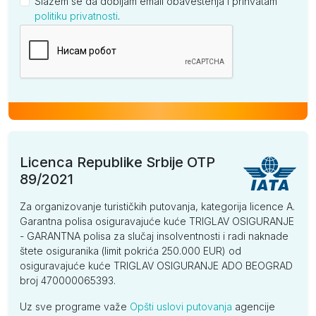
Slažem se da dobijam email obaveštenja i prihvatam
politiku privatnosti
.
Kompanija
Licenca Republike Srbije OTP
89/2021
Za organizovanje turističkih putovanja, kategorija licence A.
Garantna polisa osiguravajuće kuće TRIGLAV OSIGURANJE
- GARANTNA polisa za slučaj insolventnosti i radi naknade
štete osiguranika (limit pokrića 250.000 EUR) od
osiguravajuće kuće TRIGLAV OSIGURANJE ADO BEOGRAD
broj 470000065393.
Uz sve programe važe
Opšti uslovi putovanja
agencije