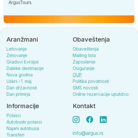
ArgusTours.
Aranžmani
Obaveštenja
Letovanje
Obaveštenja
Zimovanje
Mailing lista
Gradovi Evrope
Zaposlenje
Daleke destinacije
Osiguranje
Nova godina
OUP
Uskrs i 1. maj
Politika privatnosti
Dan državnosti
SMS novosti
Dan primirja
Online rezervacije uputstvo
Informacije
Kontakt
Polasci
Autobuski polasci
Najam autobusa
info@argus.rs
Transferi