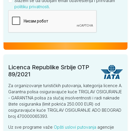
Slažem se da dobijam email obaveštenja i prihvatam
politiku privatnosti
.
Kompanija
Licenca Republike Srbije OTP
89/2021
Za organizovanje turističkih putovanja, kategorija licence A.
Garantna polisa osiguravajuće kuće TRIGLAV OSIGURANJE
- GARANTNA polisa za slučaj insolventnosti i radi naknade
štete osiguranika (limit pokrića 250.000 EUR) od
osiguravajuće kuće TRIGLAV OSIGURANJE ADO BEOGRAD
broj 470000065393.
Uz sve programe važe
Opšti uslovi putovanja
agencije