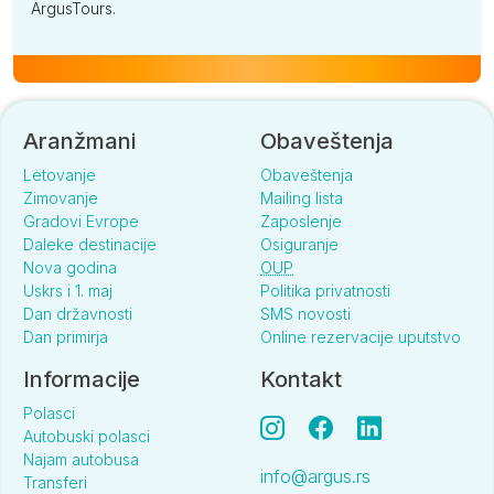
ArgusTours.
Aranžmani
Obaveštenja
Letovanje
Obaveštenja
Zimovanje
Mailing lista
Gradovi Evrope
Zaposlenje
Daleke destinacije
Osiguranje
Nova godina
OUP
Uskrs i 1. maj
Politika privatnosti
Dan državnosti
SMS novosti
Dan primirja
Online rezervacije uputstvo
Informacije
Kontakt
Polasci
Autobuski polasci
Najam autobusa
info@argus.rs
Transferi