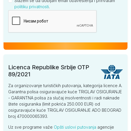
Slažem se da dobijam email obaveštenja i prihvatam
politiku privatnosti
.
Kompanija
Licenca Republike Srbije OTP
89/2021
Za organizovanje turističkih putovanja, kategorija licence A.
Garantna polisa osiguravajuće kuće TRIGLAV OSIGURANJE
- GARANTNA polisa za slučaj insolventnosti i radi naknade
štete osiguranika (limit pokrića 250.000 EUR) od
osiguravajuće kuće TRIGLAV OSIGURANJE ADO BEOGRAD
broj 470000065393.
Uz sve programe važe
Opšti uslovi putovanja
agencije