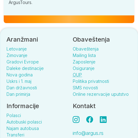
ArgusTours.
Aranžmani
Obaveštenja
Letovanje
Obaveštenja
Zimovanje
Mailing lista
Gradovi Evrope
Zaposlenje
Daleke destinacije
Osiguranje
Nova godina
OUP
Uskrs i 1. maj
Politika privatnosti
Dan državnosti
SMS novosti
Dan primirja
Online rezervacije uputstvo
Informacije
Kontakt
Polasci
Autobuski polasci
Najam autobusa
info@argus.rs
Transferi