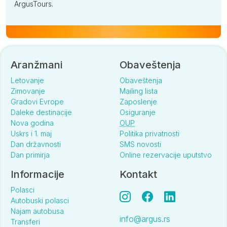
ArgusTours.
Aranžmani
Obaveštenja
Letovanje
Obaveštenja
Zimovanje
Mailing lista
Gradovi Evrope
Zaposlenje
Daleke destinacije
Osiguranje
Nova godina
OUP
Uskrs i 1. maj
Politika privatnosti
Dan državnosti
SMS novosti
Dan primirja
Online rezervacije uputstvo
Informacije
Kontakt
Polasci
Autobuski polasci
Najam autobusa
info@argus.rs
Transferi