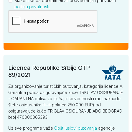
Slažem se da dobijam email obaveštenja i prihvatam
politiku privatnosti
.
Kompanija
Licenca Republike Srbije OTP
89/2021
Za organizovanje turističkih putovanja, kategorija licence A.
Garantna polisa osiguravajuće kuće TRIGLAV OSIGURANJE
- GARANTNA polisa za slučaj insolventnosti i radi naknade
štete osiguranika (limit pokrića 250.000 EUR) od
osiguravajuće kuće TRIGLAV OSIGURANJE ADO BEOGRAD
broj 470000065393.
Uz sve programe važe
Opšti uslovi putovanja
agencije