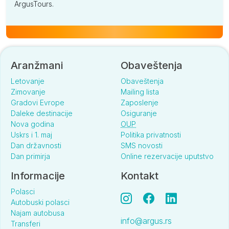
ArgusTours.
Aranžmani
Obaveštenja
Letovanje
Obaveštenja
Zimovanje
Mailing lista
Gradovi Evrope
Zaposlenje
Daleke destinacije
Osiguranje
Nova godina
OUP
Uskrs i 1. maj
Politika privatnosti
Dan državnosti
SMS novosti
Dan primirja
Online rezervacije uputstvo
Informacije
Kontakt
Polasci
Autobuski polasci
Najam autobusa
info@argus.rs
Transferi