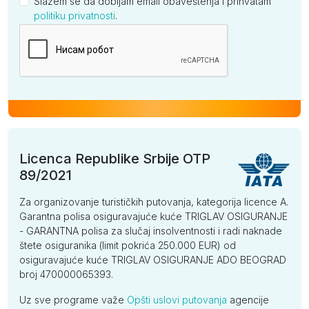
Slažem se da dobijam email obaveštenja i prihvatam
politiku privatnosti
.
Kompanija
Licenca Republike Srbije OTP
89/2021
Za organizovanje turističkih putovanja, kategorija licence A.
Garantna polisa osiguravajuće kuće TRIGLAV OSIGURANJE
- GARANTNA polisa za slučaj insolventnosti i radi naknade
štete osiguranika (limit pokrića 250.000 EUR) od
osiguravajuće kuće TRIGLAV OSIGURANJE ADO BEOGRAD
broj 470000065393.
Uz sve programe važe
Opšti uslovi putovanja
agencije