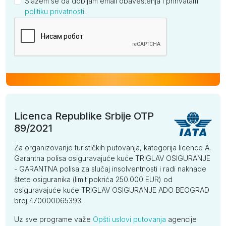
Slažem se da dobijam email obaveštenja i prihvatam
politiku privatnosti
.
Kompanija
Licenca Republike Srbije OTP
89/2021
Za organizovanje turističkih putovanja, kategorija licence A.
Garantna polisa osiguravajuće kuće TRIGLAV OSIGURANJE
- GARANTNA polisa za slučaj insolventnosti i radi naknade
štete osiguranika (limit pokrića 250.000 EUR) od
osiguravajuće kuće TRIGLAV OSIGURANJE ADO BEOGRAD
broj 470000065393.
Uz sve programe važe
Opšti uslovi putovanja
agencije