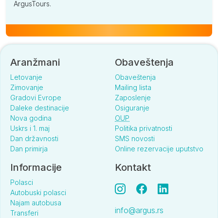
ArgusTours.
Aranžmani
Obaveštenja
Letovanje
Obaveštenja
Zimovanje
Mailing lista
Gradovi Evrope
Zaposlenje
Daleke destinacije
Osiguranje
Nova godina
OUP
Uskrs i 1. maj
Politika privatnosti
Dan državnosti
SMS novosti
Dan primirja
Online rezervacije uputstvo
Informacije
Kontakt
Polasci
Autobuski polasci
Najam autobusa
info@argus.rs
Transferi