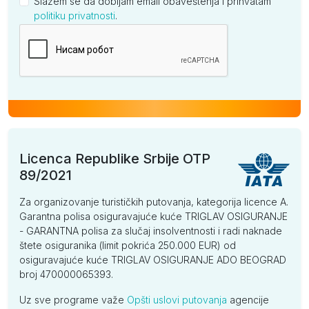
Slažem se da dobijam email obaveštenja i prihvatam
politiku privatnosti
.
Kompanija
Licenca Republike Srbije OTP
89/2021
Za organizovanje turističkih putovanja, kategorija licence A.
Garantna polisa osiguravajuće kuće TRIGLAV OSIGURANJE
- GARANTNA polisa za slučaj insolventnosti i radi naknade
štete osiguranika (limit pokrića 250.000 EUR) od
osiguravajuće kuće TRIGLAV OSIGURANJE ADO BEOGRAD
broj 470000065393.
Uz sve programe važe
Opšti uslovi putovanja
agencije