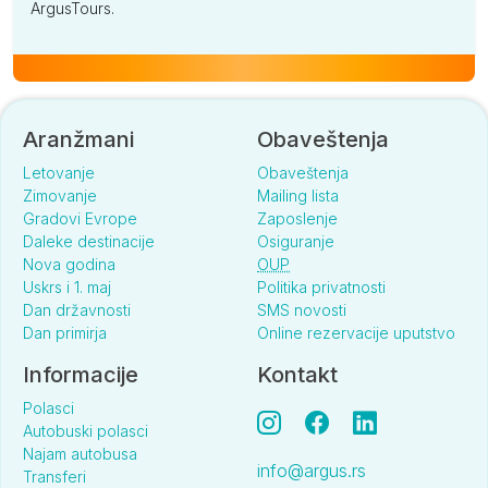
ArgusTours.
Aranžmani
Obaveštenja
Letovanje
Obaveštenja
Zimovanje
Mailing lista
Gradovi Evrope
Zaposlenje
Daleke destinacije
Osiguranje
Nova godina
OUP
Uskrs i 1. maj
Politika privatnosti
Dan državnosti
SMS novosti
Dan primirja
Online rezervacije uputstvo
Informacije
Kontakt
Polasci
Autobuski polasci
Najam autobusa
info@argus.rs
Transferi