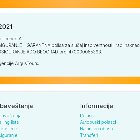
/2021
a licence A.
GURANJE - GARANTNA polisa za slučaj insolventnosti i radi naknade š
V OSIGURANJE ADO BEOGRAD broj 470000065393.
encije ArgusTours.
baveštenja
Informacije
baveštenja
Polasci
iling lista
Autobuski polasci
poslenje
Najam autobusa
iguranje
Transferi