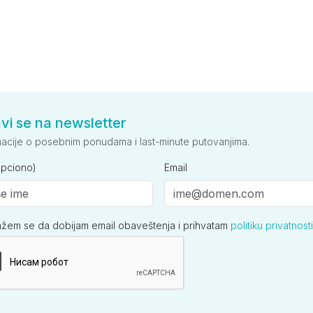
avi se na newsletter
macije o posebnim ponudama i last-minute putovanjima.
opciono)
Email
ažem se da dobijam email obaveštenja i prihvatam
politiku privatnosti
ija