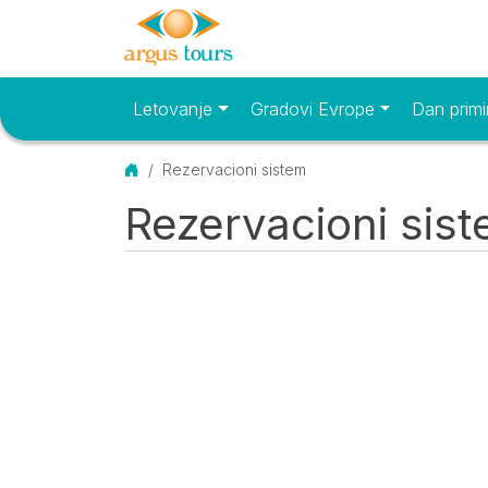
Letovanje
Gradovi Evrope
Dan primi
Osnovni meni
Početna
Rezervacioni sistem
Rezervacioni sis