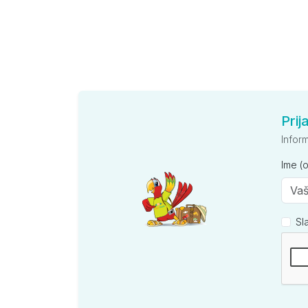
Prij
Infor
Ime (
Sl
Kompan