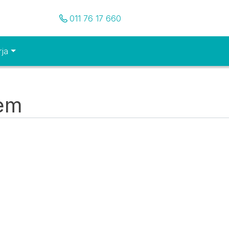
Pozovite nas
011 76 17 660
rja
tem