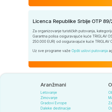
Licenca Republike Srbije OTP 89
Za organizovanje turističkih putovanja, kategorij
Garantna polisa osiguravajuće kuće TRIGLAV OSI
250.000 EUR) od osiguravajuće kuće TRIGLA
Uz sve programe važe
Opšti uslovi putovanja
ag
Aranžmani
O
Letovanje
O
Zimovanje
Ma
Gradovi Evrope
Za
Daleke destinacije
Os