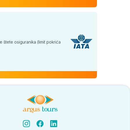
tete osiguranika (limit pokrića