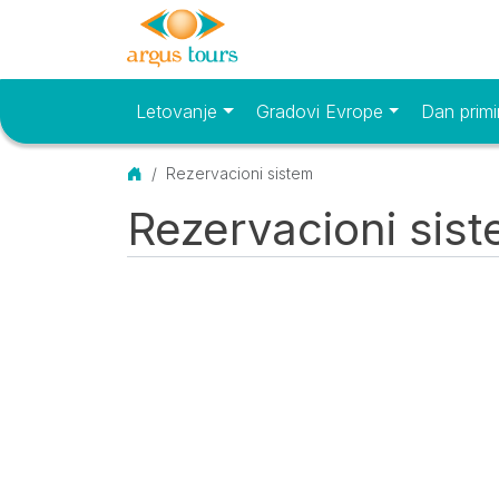
Letovanje
Gradovi Evrope
Dan primi
Osnovni meni
Početna
Rezervacioni sistem
Rezervacioni sis