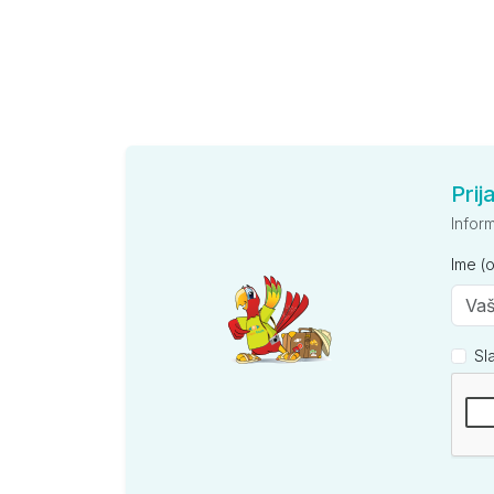
Prij
Infor
Ime (
Sl
Kompan