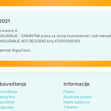
/2021
a licence A.
GURANJE - GARANTNA polisa za slučaj insolventnosti i radi naknade š
V OSIGURANJE ADO BEOGRAD broj 470000065393.
encije ArgusTours.
baveštenja
Informacije
baveštenja
Polasci
iling lista
Autobuski polasci
poslenje
Najam autobusa
iguranje
Transferi