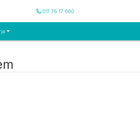
Pozovite nas
011 76 17 660
rja
tem