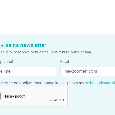
avi se na newsletter
macije o posebnim ponudama i last-minute putovanjima.
opciono)
Email
ažem se da dobijam email obaveštenja i prihvatam
politiku privatnosti
ija