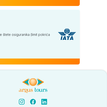
tete osiguranika (limit pokrića