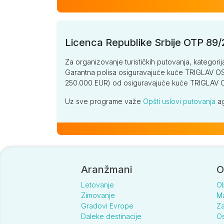
Licenca Republike Srbije OTP 89
Za organizovanje turističkih putovanja, kategorij
Garantna polisa osiguravajuće kuće TRIGLAV OSI
250.000 EUR) od osiguravajuće kuće TRIGLA
Uz sve programe važe
Opšti uslovi putovanja
ag
Aranžmani
O
Letovanje
O
Zimovanje
Ma
Gradovi Evrope
Za
Daleke destinacije
Os