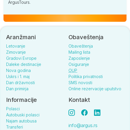
ArgusTours.
Aranžmani
Obaveštenja
Letovanje
Obaveštenja
Zimovanje
Mailing lista
Gradovi Evrope
Zaposlenje
Daleke destinacije
Osiguranje
Nova godina
OUP
Uskrs i 1. maj
Politika privatnosti
Dan državnosti
SMS novosti
Dan primirja
Online rezervacije uputstvo
Informacije
Kontakt
Polasci
Autobuski polasci
Najam autobusa
info@argus.rs
Transferi