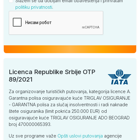
Slažem se da dobijam email obaveštenja i prihvatam
politiku privatnosti
.
Kompanija
Licenca Republike Srbije OTP
89/2021
Za organizovanje turističkih putovanja, kategorija licence A.
Garantna polisa osiguravajuće kuće TRIGLAV OSIGURANJE
- GARANTNA polisa za slučaj insolventnosti i radi naknade
štete osiguranika (limit pokrića 250.000 EUR) od
osiguravajuće kuće TRIGLAV OSIGURANJE ADO BEOGRAD
broj 470000065393.
Uz sve programe važe
Opšti uslovi putovanja
agencije