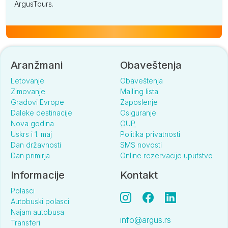
ArgusTours.
Aranžmani
Obaveštenja
Letovanje
Obaveštenja
Zimovanje
Mailing lista
Gradovi Evrope
Zaposlenje
Daleke destinacije
Osiguranje
Nova godina
OUP
Uskrs i 1. maj
Politika privatnosti
Dan državnosti
SMS novosti
Dan primirja
Online rezervacije uputstvo
Informacije
Kontakt
Polasci
Autobuski polasci
Najam autobusa
info@argus.rs
Transferi