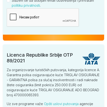
Slažem se da dobijam email obaveštenja i prihvatam
politiku privatnosti
.
Kompanija
Licenca Republike Srbije OTP
89/2021
Za organizovanje turističkih putovanja, kategorija licence A.
Garantna polisa osiguravajuće kuće TRIGLAV OSIGURANJE
- GARANTNA polisa za slučaj insolventnosti i radi naknade
štete osiguranika (limit pokrića 250.000 EUR) od
osiguravajuće kuće TRIGLAV OSIGURANJE ADO BEOGRAD
broj 470000065393.
Uz sve programe važe
Opšti uslovi putovanja
agencije