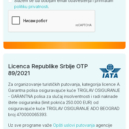
Slažem se da dobijam email obaveštenja i prihvatam
politiku privatnosti
.
Kompanija
Licenca Republike Srbije OTP
89/2021
Za organizovanje turističkih putovanja, kategorija licence A.
Garantna polisa osiguravajuće kuće TRIGLAV OSIGURANJE
- GARANTNA polisa za slučaj insolventnosti i radi naknade
štete osiguranika (limit pokrića 250.000 EUR) od
osiguravajuće kuće TRIGLAV OSIGURANJE ADO BEOGRAD
broj 470000065393.
Uz sve programe važe
Opšti uslovi putovanja
agencije