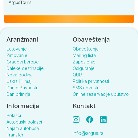
ArgusTours.
Aranžmani
Obaveštenja
Letovanje
Obaveštenja
Zimovanje
Mailing lista
Gradovi Evrope
Zaposlenje
Daleke destinacije
Osiguranje
Nova godina
OUP
Uskrs i 1. maj
Politika privatnosti
Dan državnosti
SMS novosti
Dan primirja
Online rezervacije uputstvo
Informacije
Kontakt
Polasci
Autobuski polasci
Najam autobusa
info@argus.rs
Transferi