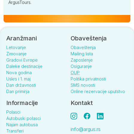
ArgusTours.
Aranžmani
Obaveštenja
Letovanje
Obaveštenja
Zimovanje
Mailing lista
Gradovi Evrope
Zaposlenje
Daleke destinacije
Osiguranje
Nova godina
OUP
Uskrs i 1. maj
Politika privatnosti
Dan državnosti
SMS novosti
Dan primirja
Online rezervacije uputstvo
Informacije
Kontakt
Polasci
Autobuski polasci
Najam autobusa
info@argus.rs
Transferi