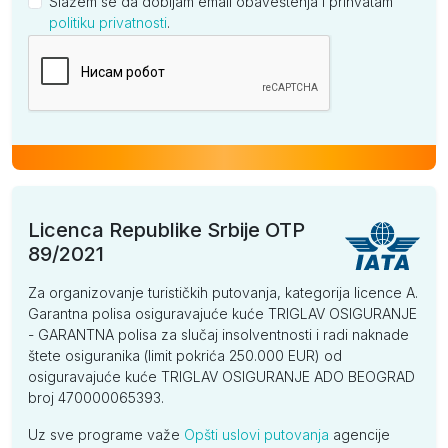
Slažem se da dobijam email obaveštenja i prihvatam
politiku privatnosti
.
Kompanija
Licenca Republike Srbije OTP
89/2021
Za organizovanje turističkih putovanja, kategorija licence A.
Garantna polisa osiguravajuće kuće TRIGLAV OSIGURANJE
- GARANTNA polisa za slučaj insolventnosti i radi naknade
štete osiguranika (limit pokrića 250.000 EUR) od
osiguravajuće kuće TRIGLAV OSIGURANJE ADO BEOGRAD
broj 470000065393.
Uz sve programe važe
Opšti uslovi putovanja
agencije