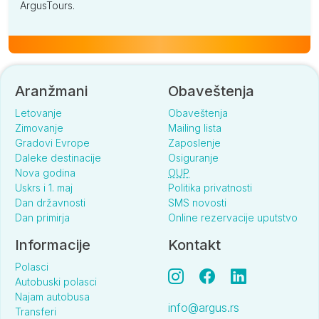
ArgusTours.
Aranžmani
Obaveštenja
Letovanje
Obaveštenja
Zimovanje
Mailing lista
Gradovi Evrope
Zaposlenje
Daleke destinacije
Osiguranje
Nova godina
OUP
Uskrs i 1. maj
Politika privatnosti
Dan državnosti
SMS novosti
Dan primirja
Online rezervacije uputstvo
Informacije
Kontakt
Polasci
Autobuski polasci
Najam autobusa
info@argus.rs
Transferi