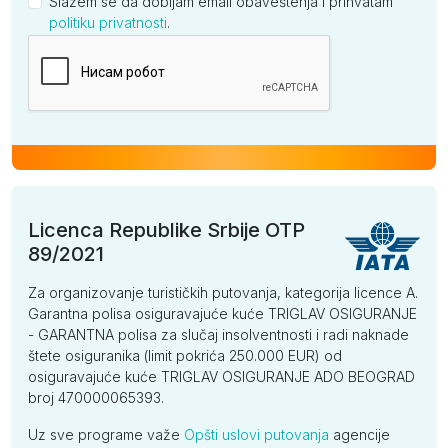
Slažem se da dobijam email obaveštenja i prihvatam
politiku privatnosti
.
Kompanija
Licenca Republike Srbije OTP
89/2021
Za organizovanje turističkih putovanja, kategorija licence A.
Garantna polisa osiguravajuće kuće TRIGLAV OSIGURANJE
- GARANTNA polisa za slučaj insolventnosti i radi naknade
štete osiguranika (limit pokrića 250.000 EUR) od
osiguravajuće kuće TRIGLAV OSIGURANJE ADO BEOGRAD
broj 470000065393.
Uz sve programe važe
Opšti uslovi putovanja
agencije