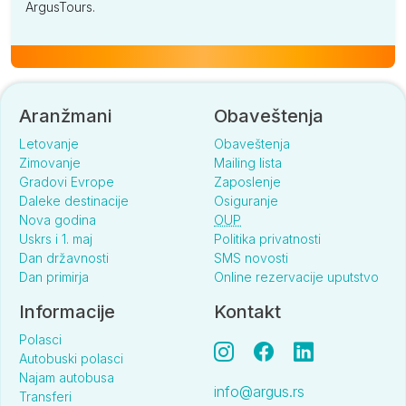
ArgusTours.
Aranžmani
Obaveštenja
Letovanje
Obaveštenja
Zimovanje
Mailing lista
Gradovi Evrope
Zaposlenje
Daleke destinacije
Osiguranje
Nova godina
OUP
Uskrs i 1. maj
Politika privatnosti
Dan državnosti
SMS novosti
Dan primirja
Online rezervacije uputstvo
Informacije
Kontakt
Polasci
Autobuski polasci
Najam autobusa
info@argus.rs
Transferi