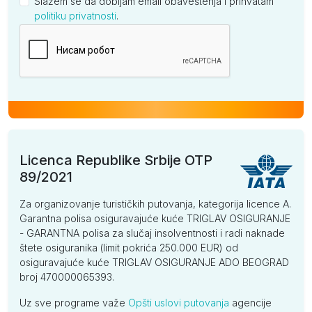
Slažem se da dobijam email obaveštenja i prihvatam
politiku privatnosti
.
Kompanija
Licenca Republike Srbije OTP
89/2021
Za organizovanje turističkih putovanja, kategorija licence A.
Garantna polisa osiguravajuće kuće TRIGLAV OSIGURANJE
- GARANTNA polisa za slučaj insolventnosti i radi naknade
štete osiguranika (limit pokrića 250.000 EUR) od
osiguravajuće kuće TRIGLAV OSIGURANJE ADO BEOGRAD
broj 470000065393.
Uz sve programe važe
Opšti uslovi putovanja
agencije