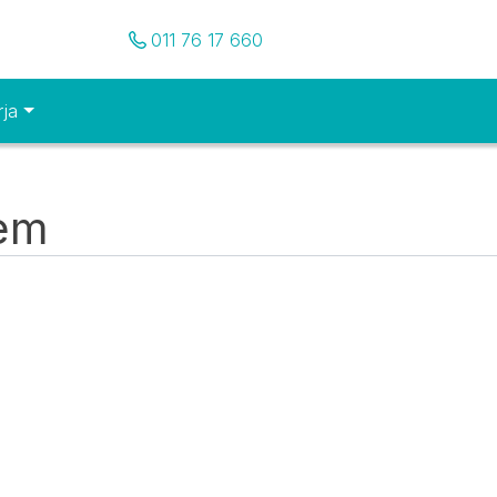
Pozovite nas
011 76 17 660
rja
tem