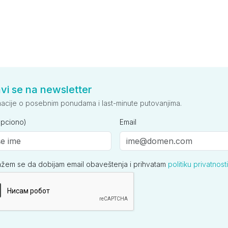
avi se na newsletter
macije o posebnim ponudama i last-minute putovanjima.
opciono)
Email
ažem se da dobijam email obaveštenja i prihvatam
politiku privatnosti
ija