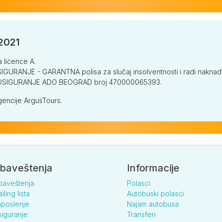
/2021
a licence A.
GURANJE - GARANTNA polisa za slučaj insolventnosti i radi naknade š
V OSIGURANJE ADO BEOGRAD broj 470000065393.
encije ArgusTours.
baveštenja
Informacije
baveštenja
Polasci
iling lista
Autobuski polasci
poslenje
Najam autobusa
iguranje
Transferi