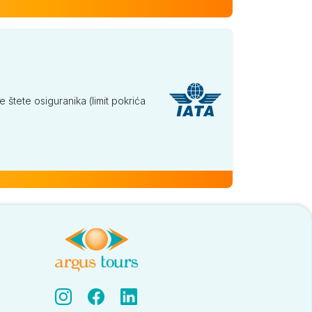
tete osiguranika (limit pokrića