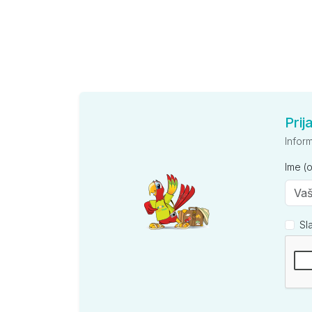
Prij
Infor
Ime (
Sl
Kompan