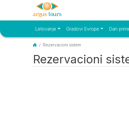
Letovanje
Gradovi Evrope
Dan primi
Osnovni meni
Početna
Rezervacioni sistem
Rezervacioni sis