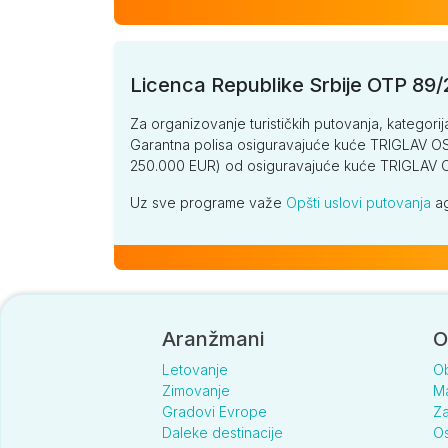
Licenca Republike Srbije OTP 89
Za organizovanje turističkih putovanja, kategorij
Garantna polisa osiguravajuće kuće TRIGLAV OSI
250.000 EUR) od osiguravajuće kuće TRIGLA
Uz sve programe važe
Opšti uslovi putovanja
ag
Aranžmani
O
Letovanje
O
Zimovanje
Ma
Gradovi Evrope
Za
Daleke destinacije
Os