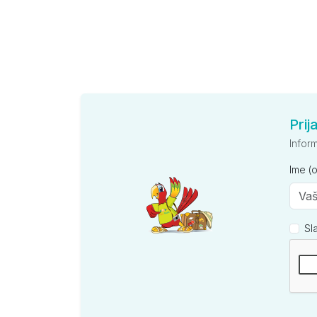
Prij
Infor
Ime (
Sl
Kompan