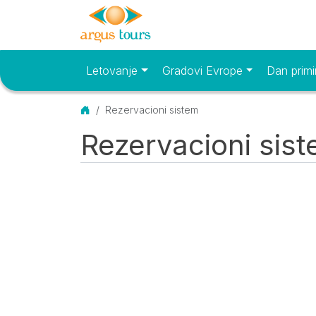
Letovanje
Gradovi Evrope
Dan primi
Osnovni meni
Početna
Rezervacioni sistem
Rezervacioni sis