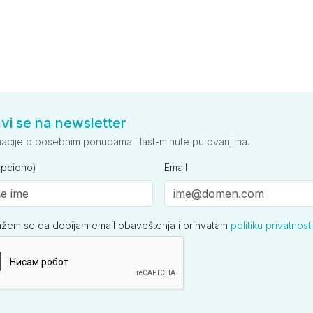
avi se na newsletter
macije o posebnim ponudama i last-minute putovanjima.
opciono)
Email
ažem se da dobijam email obaveštenja i prihvatam
politiku privatnosti
ija