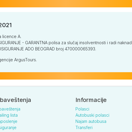
/2021
a licence A.
GURANJE - GARANTNA polisa za slučaj insolventnosti i radi naknade š
V OSIGURANJE ADO BEOGRAD broj 470000065393.
encije ArgusTours.
baveštenja
Informacije
baveštenja
Polasci
iling lista
Autobuski polasci
poslenje
Najam autobusa
iguranje
Transferi