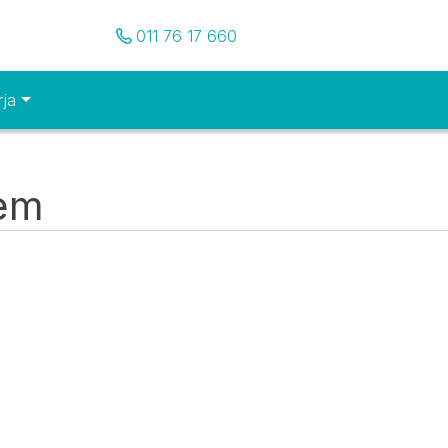
Pozovite nas
011 76 17 660
rja
tem