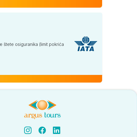
tete osiguranika (limit pokrića