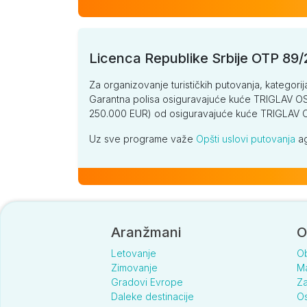
Licenca Republike Srbije OTP 89
Za organizovanje turističkih putovanja, kategorij
Garantna polisa osiguravajuće kuće TRIGLAV OSI
250.000 EUR) od osiguravajuće kuće TRIGLA
Uz sve programe važe
Opšti uslovi putovanja
ag
Aranžmani
O
Letovanje
O
Zimovanje
Ma
Gradovi Evrope
Za
Daleke destinacije
Os