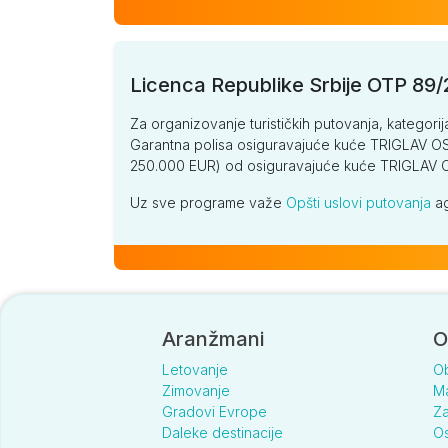
Licenca Republike Srbije OTP 89
Za organizovanje turističkih putovanja, kategorij
Garantna polisa osiguravajuće kuće TRIGLAV OSI
250.000 EUR) od osiguravajuće kuće TRIGLA
Uz sve programe važe
Opšti uslovi putovanja
ag
Aranžmani
O
Letovanje
O
Zimovanje
Ma
Gradovi Evrope
Za
Daleke destinacije
Os