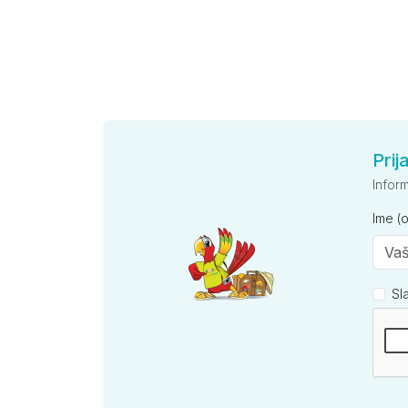
Prij
Infor
Ime (
Sl
Kompan