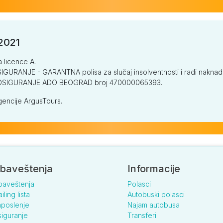
/2021
a licence A.
GURANJE - GARANTNA polisa za slučaj insolventnosti i radi naknade š
V OSIGURANJE ADO BEOGRAD broj 470000065393.
encije ArgusTours.
baveštenja
Informacije
baveštenja
Polasci
iling lista
Autobuski polasci
poslenje
Najam autobusa
iguranje
Transferi