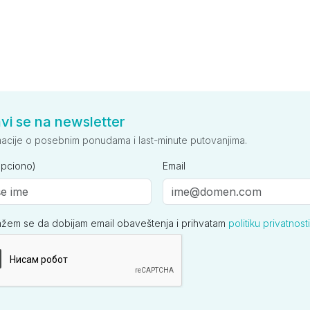
avi se na newsletter
macije o posebnim ponudama i last-minute putovanjima.
opciono)
Email
ažem se da dobijam email obaveštenja i prihvatam
politiku privatnosti
ija