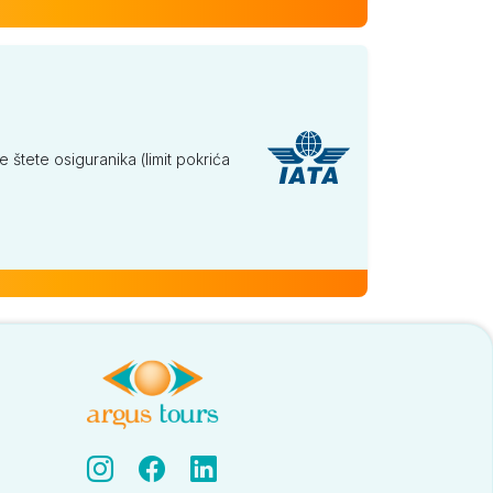
tete osiguranika (limit pokrića