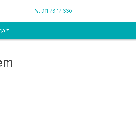
Pozovite nas
011 76 17 660
rja
tem