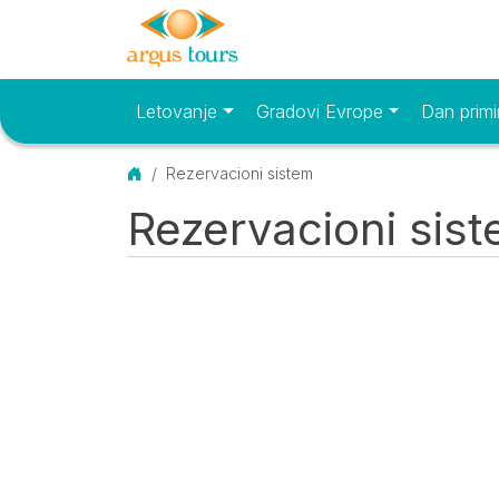
Letovanje
Gradovi Evrope
Dan primi
Osnovni meni
Početna
Rezervacioni sistem
Rezervacioni sis