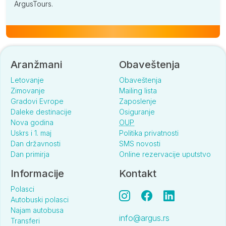
ArgusTours.
Aranžmani
Obaveštenja
Letovanje
Obaveštenja
Zimovanje
Mailing lista
Gradovi Evrope
Zaposlenje
Daleke destinacije
Osiguranje
Nova godina
OUP
Uskrs i 1. maj
Politika privatnosti
Dan državnosti
SMS novosti
Dan primirja
Online rezervacije uputstvo
Informacije
Kontakt
Polasci
Autobuski polasci
Najam autobusa
info@argus.rs
Transferi