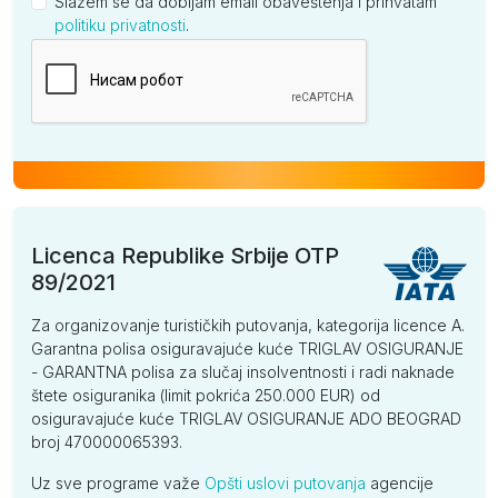
Slažem se da dobijam email obaveštenja i prihvatam
politiku privatnosti
.
Kompanija
Licenca Republike Srbije OTP
89/2021
Za organizovanje turističkih putovanja, kategorija licence A.
Garantna polisa osiguravajuće kuće TRIGLAV OSIGURANJE
- GARANTNA polisa za slučaj insolventnosti i radi naknade
štete osiguranika (limit pokrića 250.000 EUR) od
osiguravajuće kuće TRIGLAV OSIGURANJE ADO BEOGRAD
broj 470000065393.
Uz sve programe važe
Opšti uslovi putovanja
agencije