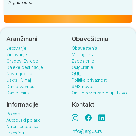
ArgusTours.
Aranžmani
Obaveštenja
Letovanje
Obaveštenja
Zimovanje
Mailing lista
Gradovi Evrope
Zaposlenje
Daleke destinacije
Osiguranje
Nova godina
OUP
Uskrs i 1. maj
Politika privatnosti
Dan državnosti
SMS novosti
Dan primirja
Online rezervacije uputstvo
Informacije
Kontakt
Polasci
Autobuski polasci
Najam autobusa
info@argus.rs
Transferi