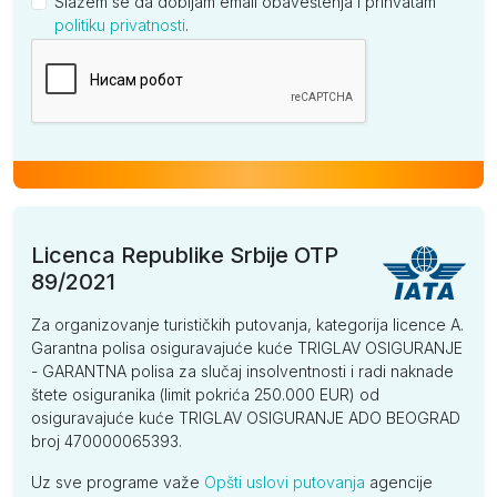
Slažem se da dobijam email obaveštenja i prihvatam
politiku privatnosti
.
Kompanija
Licenca Republike Srbije OTP
89/2021
Za organizovanje turističkih putovanja, kategorija licence A.
Garantna polisa osiguravajuće kuće TRIGLAV OSIGURANJE
- GARANTNA polisa za slučaj insolventnosti i radi naknade
štete osiguranika (limit pokrića 250.000 EUR) od
osiguravajuće kuće TRIGLAV OSIGURANJE ADO BEOGRAD
broj 470000065393.
Uz sve programe važe
Opšti uslovi putovanja
agencije