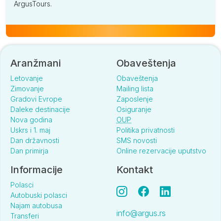
ArgusTours.
Aranžmani
Obaveštenja
Letovanje
Obaveštenja
Zimovanje
Mailing lista
Gradovi Evrope
Zaposlenje
Daleke destinacije
Osiguranje
Nova godina
OUP
Uskrs i 1. maj
Politika privatnosti
Dan državnosti
SMS novosti
Dan primirja
Online rezervacije uputstvo
Informacije
Kontakt
Polasci
Autobuski polasci
Najam autobusa
info@argus.rs
Transferi