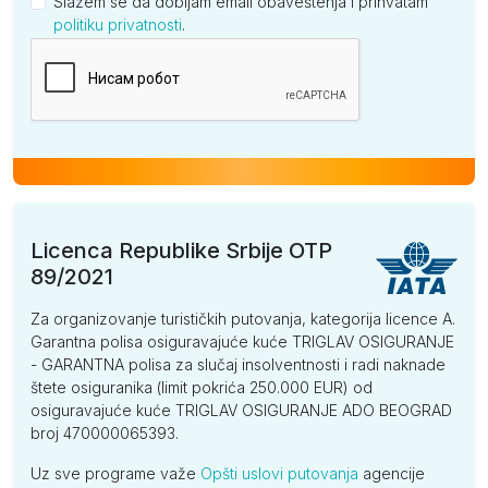
Slažem se da dobijam email obaveštenja i prihvatam
politiku privatnosti
.
Kompanija
Licenca Republike Srbije OTP
89/2021
Za organizovanje turističkih putovanja, kategorija licence A.
Garantna polisa osiguravajuće kuće TRIGLAV OSIGURANJE
- GARANTNA polisa za slučaj insolventnosti i radi naknade
štete osiguranika (limit pokrića 250.000 EUR) od
osiguravajuće kuće TRIGLAV OSIGURANJE ADO BEOGRAD
broj 470000065393.
Uz sve programe važe
Opšti uslovi putovanja
agencije