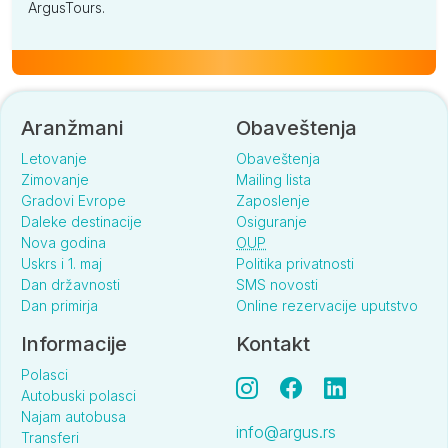
ArgusTours.
Aranžmani
Obaveštenja
Letovanje
Obaveštenja
Zimovanje
Mailing lista
Gradovi Evrope
Zaposlenje
Daleke destinacije
Osiguranje
Nova godina
OUP
Uskrs i 1. maj
Politika privatnosti
Dan državnosti
SMS novosti
Dan primirja
Online rezervacije uputstvo
Informacije
Kontakt
Polasci
Autobuski polasci
Najam autobusa
info@argus.rs
Transferi