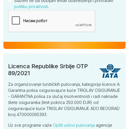
Slažem se da dobijam email obaveštenja i prihvatam
politiku privatnosti
.
Kompanija
Licenca Republike Srbije OTP
89/2021
Za organizovanje turističkih putovanja, kategorija licence A.
Garantna polisa osiguravajuće kuće TRIGLAV OSIGURANJE
- GARANTNA polisa za slučaj insolventnosti i radi naknade
štete osiguranika (limit pokrića 250.000 EUR) od
osiguravajuće kuće TRIGLAV OSIGURANJE ADO BEOGRAD
broj 470000065393.
Uz sve programe važe
Opšti uslovi putovanja
agencije