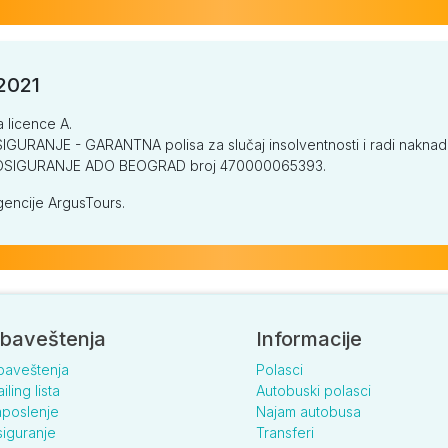
/2021
a licence A.
GURANJE - GARANTNA polisa za slučaj insolventnosti i radi naknade š
V OSIGURANJE ADO BEOGRAD broj 470000065393.
encije ArgusTours.
baveštenja
Informacije
baveštenja
Polasci
iling lista
Autobuski polasci
poslenje
Najam autobusa
iguranje
Transferi