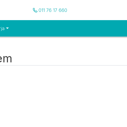
Pozovite nas
011 76 17 660
rja
tem