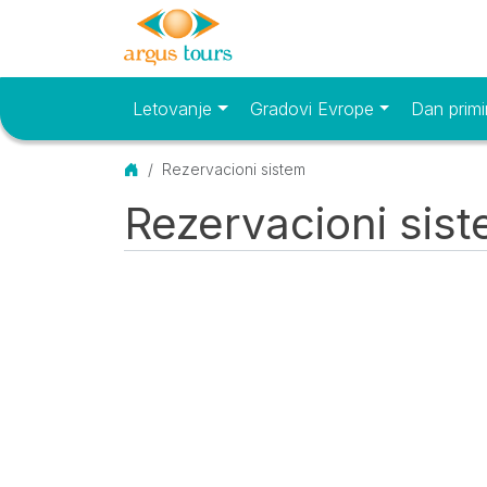
Letovanje
Gradovi Evrope
Dan primi
Osnovni meni
Početna
Rezervacioni sistem
Rezervacioni sis