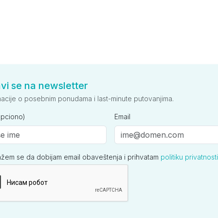
avi se na newsletter
macije o posebnim ponudama i last-minute putovanjima.
opciono)
Email
ažem se da dobijam email obaveštenja i prihvatam
politiku privatnosti
ija