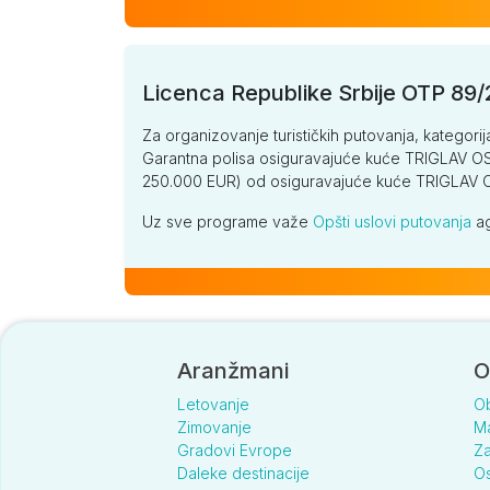
Licenca Republike Srbije OTP 89
Za organizovanje turističkih putovanja, kategorij
Garantna polisa osiguravajuće kuće TRIGLAV OSI
250.000 EUR) od osiguravajuće kuće TRIGLA
Uz sve programe važe
Opšti uslovi putovanja
ag
Aranžmani
O
Letovanje
O
Zimovanje
Ma
Gradovi Evrope
Za
Daleke destinacije
Os