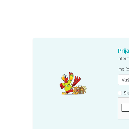
Prij
Infor
Ime (
Sl
Kompan