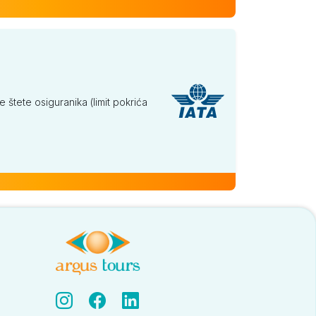
tete osiguranika (limit pokrića