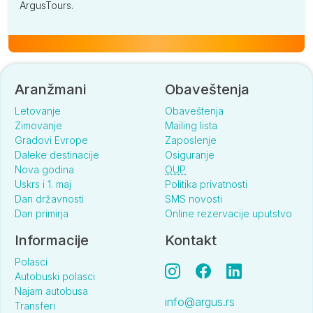
ArgusTours.
Aranžmani
Obaveštenja
Letovanje
Obaveštenja
Zimovanje
Mailing lista
Gradovi Evrope
Zaposlenje
Daleke destinacije
Osiguranje
Nova godina
OUP
Uskrs i 1. maj
Politika privatnosti
Dan državnosti
SMS novosti
Dan primirja
Online rezervacije uputstvo
Informacije
Kontakt
Polasci
Autobuski polasci
Najam autobusa
info@argus.rs
Transferi