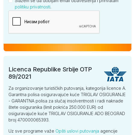
Slažem se da dobijam email obaveštenja i prihvatam
politiku privatnosti
.
Kompanija
Licenca Republike Srbije OTP
89/2021
Za organizovanje turističkih putovanja, kategorija licence A.
Garantna polisa osiguravajuće kuće TRIGLAV OSIGURANJE
- GARANTNA polisa za slučaj insolventnosti i radi naknade
štete osiguranika (limit pokrića 250.000 EUR) od
osiguravajuće kuće TRIGLAV OSIGURANJE ADO BEOGRAD
broj 470000065393.
Uz sve programe važe
Opšti uslovi putovanja
agencije