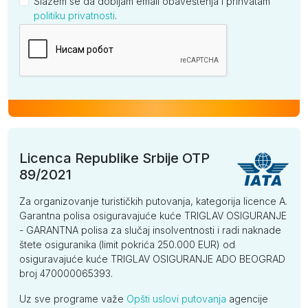
Slažem se da dobijam email obaveštenja i prihvatam
politiku privatnosti
.
Kompanija
Licenca Republike Srbije OTP
89/2021
Za organizovanje turističkih putovanja, kategorija licence A.
Garantna polisa osiguravajuće kuće TRIGLAV OSIGURANJE
- GARANTNA polisa za slučaj insolventnosti i radi naknade
štete osiguranika (limit pokrića 250.000 EUR) od
osiguravajuće kuće TRIGLAV OSIGURANJE ADO BEOGRAD
broj 470000065393.
Uz sve programe važe
Opšti uslovi putovanja
agencije