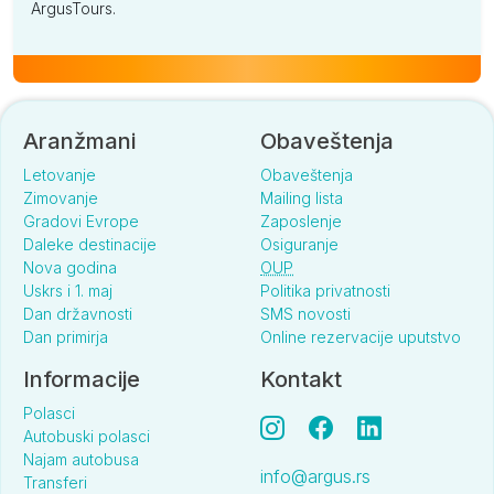
ArgusTours.
Aranžmani
Obaveštenja
Letovanje
Obaveštenja
Zimovanje
Mailing lista
Gradovi Evrope
Zaposlenje
Daleke destinacije
Osiguranje
Nova godina
OUP
Uskrs i 1. maj
Politika privatnosti
Dan državnosti
SMS novosti
Dan primirja
Online rezervacije uputstvo
Informacije
Kontakt
Polasci
Autobuski polasci
Najam autobusa
info@argus.rs
Transferi