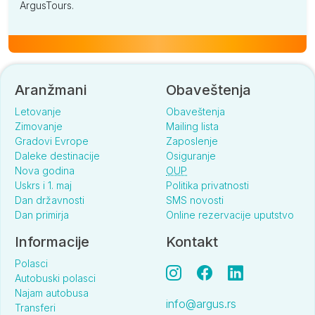
ArgusTours.
Aranžmani
Obaveštenja
Letovanje
Obaveštenja
Zimovanje
Mailing lista
Gradovi Evrope
Zaposlenje
Daleke destinacije
Osiguranje
Nova godina
OUP
Uskrs i 1. maj
Politika privatnosti
Dan državnosti
SMS novosti
Dan primirja
Online rezervacije uputstvo
Informacije
Kontakt
Polasci
Autobuski polasci
Najam autobusa
info@argus.rs
Transferi