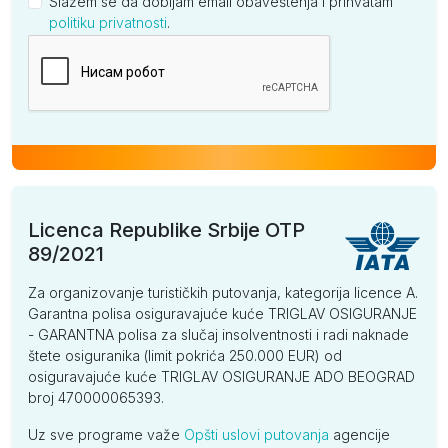
Slažem se da dobijam email obaveštenja i prihvatam
politiku privatnosti
.
Kompanija
Licenca Republike Srbije OTP
89/2021
Za organizovanje turističkih putovanja, kategorija licence A.
Garantna polisa osiguravajuće kuće TRIGLAV OSIGURANJE
- GARANTNA polisa za slučaj insolventnosti i radi naknade
štete osiguranika (limit pokrića 250.000 EUR) od
osiguravajuće kuće TRIGLAV OSIGURANJE ADO BEOGRAD
broj 470000065393.
Uz sve programe važe
Opšti uslovi putovanja
agencije